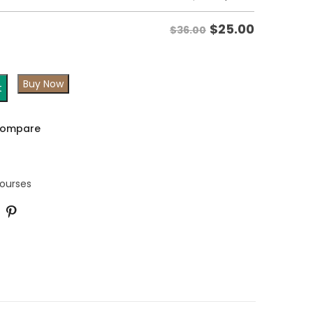
$
25.00
$36.00
Buy Now
t
ompare
Courses