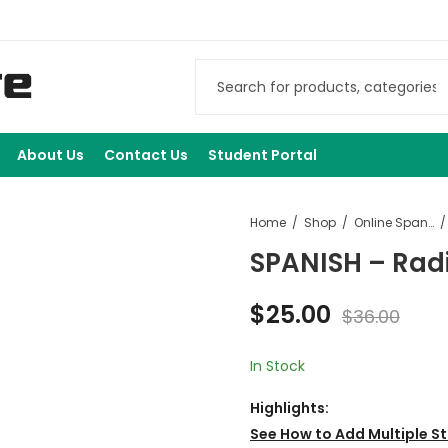
About Us
Contact Us
Student Portal
Home
Shop
Online Spanish Courses
SPANISH – Radi
$
25.00
$
36.00
In Stock
Highlights:
See How to
Add Multiple St