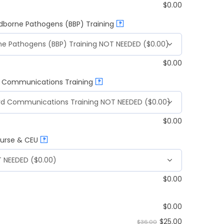
$
0.00
odborne Pathogens (BBP) Training
?
$
0.00
d Communications Training
?
$
0.00
ourse & CEU
?
$
0.00
$
0.00
$
25.00
$36.00