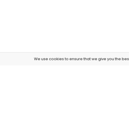
We use cookies to ensure that we give you the best 
4261 E University Dr, 30-164, Prosper, USA