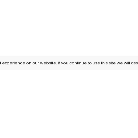
experience on our website. If you continue to use this site we will as
Information
Our Service
About Us
Privacy Policy