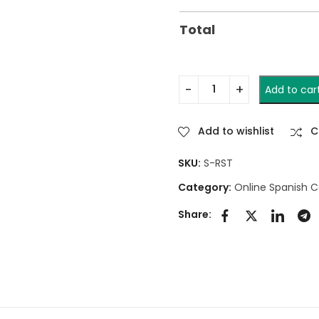
Total
Add to car
Add to wishlist
C
SKU:
S-RST
Category:
Online Spanish 
Share: