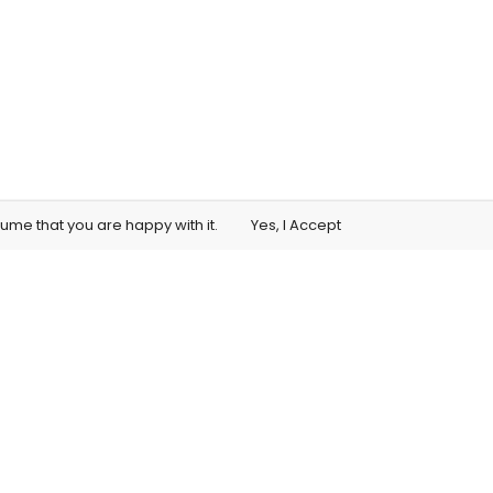
sume that you are happy with it.
Yes, I Accept
Student Training Access