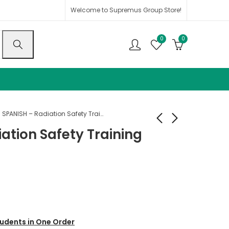
Welcome to Supremus Group Store!
0
0
SPANISH – Radiation Safety Training
ation Safety Training
SPANISH - HIPAA
Spanish - Sunshine
Mental Health
Act Training
Providers Overview
$
25.00
$
25.00
$
36.00
$
36.00
Training for
Employees
udents in One Order